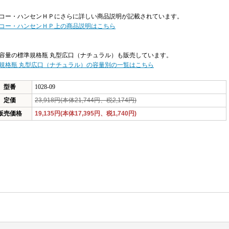
コー・ハンセンＨＰにさらに詳しい商品説明が記載されています。
コー・ハンセンＨＰ上の商品説明はこちら
容量の標準規格瓶 丸型広口（ナチュラル）も販売しています。
規格瓶 丸型広口（ナチュラル）の容量別の一覧はこちら
型番
1028-09
定価
23,918円(本体21,744円、税2,174円)
販売価格
19,135円(本体17,395円、税1,740円)