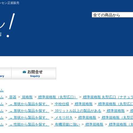
ンセン正規販売
ム
ム
>
容器
>
規格瓶
>
標準規格瓶（丸型広口）
>
標準規格瓶 丸型広口（ナチュ
ム
>
→ 形状から製品を探す。
>
中栓仕様
>
標準規格瓶
>
標準規格瓶（丸型広
ム
>
→ 形状から製品を探す。
>
10リットル以上の製品がある
>
標準規格瓶
>
標
ム
>
→ 形状から製品を探す。
>
メモリ付き
>
標準規格瓶
>
標準規格瓶（丸型
ム
>
→ 性能から製品を探す。
>
有機溶媒に強い
>
標準規格瓶
>
標準規格瓶（